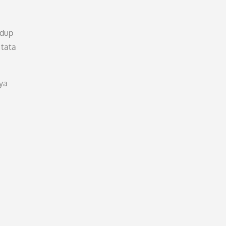
idup
 tata
ya