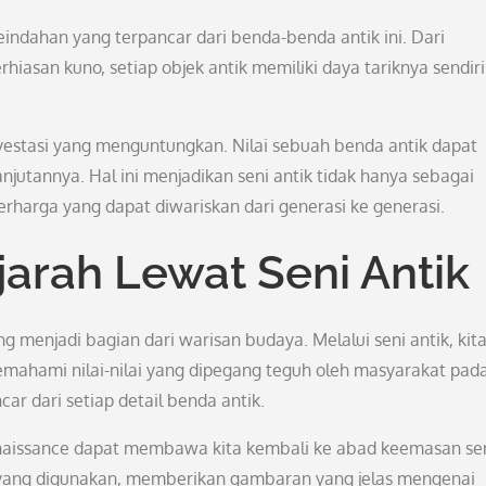
eindahan yang terpancar dari benda-benda antik ini. Dari
rhiasan kuno, setiap objek antik memiliki daya tariknya sendir
 investasi yang menguntungkan. Nilai sebuah benda antik dapat
jutannya. Hal ini menjadikan seni antik tidak hanya sebagai
erharga yang dapat diwariskan dari generasi ke generasi.
arah Lewat Seni Antik
ng menjadi bagian dari warisan budaya. Melalui seni antik, kit
ahami nilai-nilai yang dipegang teguh oleh masyarakat pad
r dari setiap detail benda antik.
 Renaissance dapat membawa kita kembali ke abad keemasan se
na yang digunakan, memberikan gambaran yang jelas mengenai