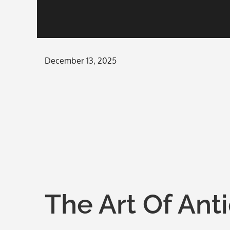
Posted
December 13, 2025
on
The Art Of Ant