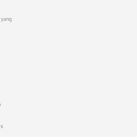
i yang
a
a
ni