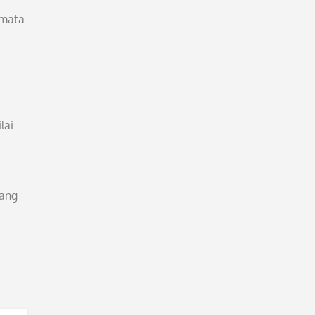
 mata
lai
yang