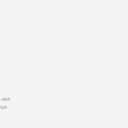
 oleh
elah