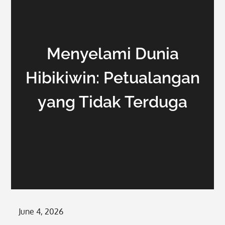
Menyelami Dunia
Hibikiwin: Petualangan
yang Tidak Terduga
Posted
June 4, 2026