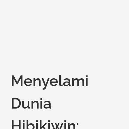
on
Menyelami
Dunia
Hibikiwin: