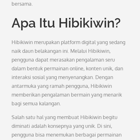
bersama.
Apa Itu Hibikiwin?
Hibikiwin merupakan platform digital yang sedang
naik daun belakangan ini. Melalui Hibikiwin,
pengguna dapat merasakan pengalaman seru
dalam bentuk permainan online, konten unik, dan
interaksi sosial yang menyenangkan. Dengan
antarmuka yang ramah pengguna, Hibikiwin
memberikan pengalaman bermain yang menarik
bagi semua kalangan.
Salah satu hal yang membuat Hibikiwin begitu
diminati adalah konsepnya yang unik. Di sini,
pengguna bisa menemukan berbagai permainan