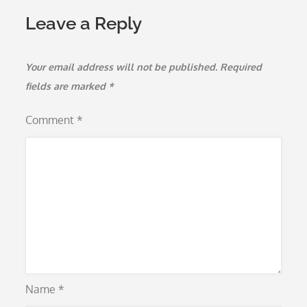
Leave a Reply
Your email address will not be published.
Required
fields are marked
*
Comment
*
Name
*