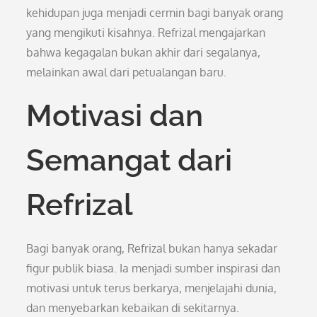
kehidupan juga menjadi cermin bagi banyak orang
yang mengikuti kisahnya. Refrizal mengajarkan
bahwa kegagalan bukan akhir dari segalanya,
melainkan awal dari petualangan baru.
Motivasi dan
Semangat dari
Refrizal
Bagi banyak orang, Refrizal bukan hanya sekadar
figur publik biasa. Ia menjadi sumber inspirasi dan
motivasi untuk terus berkarya, menjelajahi dunia,
dan menyebarkan kebaikan di sekitarnya.