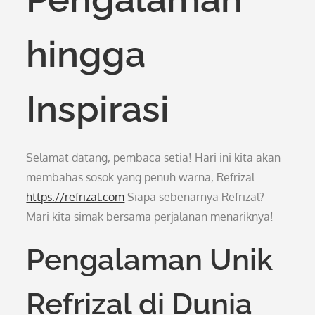
hingga
Inspirasi
Selamat datang, pembaca setia! Hari ini kita akan
membahas sosok yang penuh warna, Refrizal.
https://refrizal.com
Siapa sebenarnya Refrizal?
Mari kita simak bersama perjalanan menariknya!
Pengalaman Unik
Refrizal di Dunia