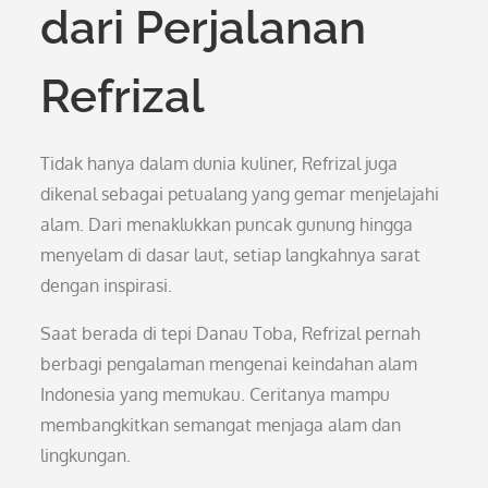
dari Perjalanan
Refrizal
Tidak hanya dalam dunia kuliner, Refrizal juga
dikenal sebagai petualang yang gemar menjelajahi
alam. Dari menaklukkan puncak gunung hingga
menyelam di dasar laut, setiap langkahnya sarat
dengan inspirasi.
Saat berada di tepi Danau Toba, Refrizal pernah
berbagi pengalaman mengenai keindahan alam
Indonesia yang memukau. Ceritanya mampu
membangkitkan semangat menjaga alam dan
lingkungan.