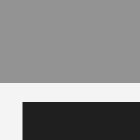
Skip
to
content