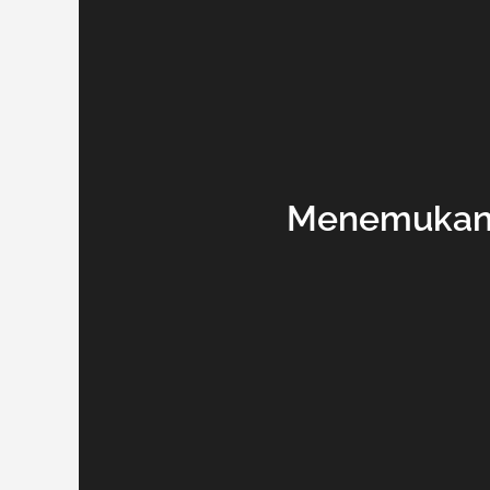
Menemukan K