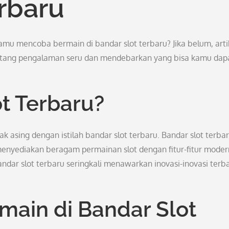
rbaru
u mencoba bermain di bandar slot terbaru? Jika belum, arti
ntang pengalaman seru dan mendebarkan yang bisa kamu dap
ot Terbaru?
k asing dengan istilah bandar slot terbaru. Bandar slot terba
menyediakan beragam permainan slot dengan fitur-fitur moder
dar slot terbaru seringkali menawarkan inovasi-inovasi terb
main di Bandar Slot