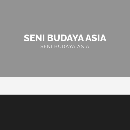
SENI BUDAYA ASIA
SENI BUDAYA ASIA