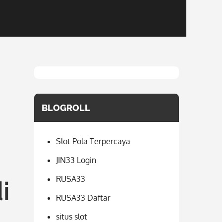
BLOGROLL
Slot Pola Terpercaya
JIN33 Login
RUSA33
i
RUSA33 Daftar
situs slot