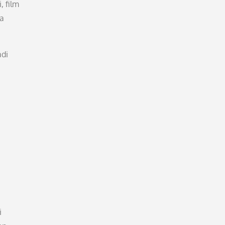
, film
ra
adi
i