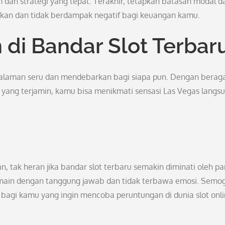
n strategi yang tepat. Terakhir, tetapkan batasan modal d
an dan tidak berdampak negatif bagi keuangan kamu.
di Bandar Slot Terbar
ngalaman seru dan mendebarkan bagi siapa pun. Dengan bera
yang terjamin, kamu bisa menikmati sensasi Las Vegas langs
 tak heran jika bandar slot terbaru semakin diminati oleh pa
ermain dengan tanggung jawab dan tidak terbawa emosi. Semo
t bagi kamu yang ingin mencoba peruntungan di dunia slot onli