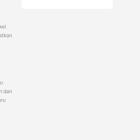
kel
atkan
ru
n dan
aru