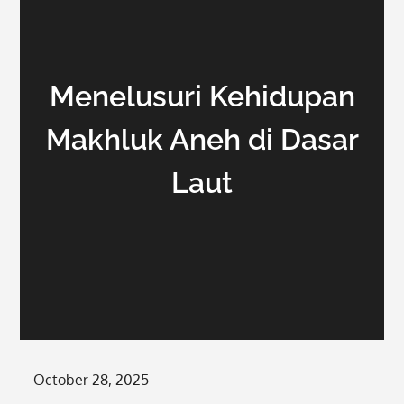
Menelusuri Kehidupan
Makhluk Aneh di Dasar
Laut
Posted
October 28, 2025