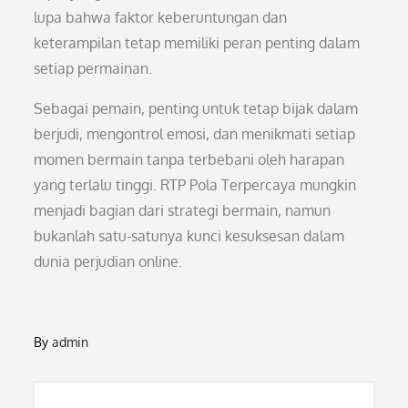
lupa bahwa faktor keberuntungan dan
keterampilan tetap memiliki peran penting dalam
setiap permainan.
Sebagai pemain, penting untuk tetap bijak dalam
berjudi, mengontrol emosi, dan menikmati setiap
momen bermain tanpa terbebani oleh harapan
yang terlalu tinggi. RTP Pola Terpercaya mungkin
menjadi bagian dari strategi bermain, namun
bukanlah satu-satunya kunci kesuksesan dalam
dunia perjudian online.
By
admin