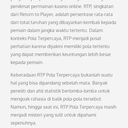
penikmat permainan kasino online. RTP, singkatan
dari Return to Player, adalah persentase rata-rata
dari total taruhan yang dibayarkan kembali kepada
pemain dalam jangka waktu tertentu. Dalam
konteks Pola Terpercaya, RTP menjadi pusat
perhatian karena diyakini memiliki pola tertentu
yang dapat memberikan keuntungan lebih besar
kepada pemain.
Keberadaan RTP Pola Terpercaya bukanlah suatu
hal yang bisa dipandang sebelah mata. Banyak
peneliti dan ahli statistik berlomba-lomba untuk
menguak rahasia di balik pola-pola tersebut.
Namun, hingga saat ini, RTP Pola Terpercaya masih
menjadi misteri yang sulit untuk dipahami
sepenuhnya.