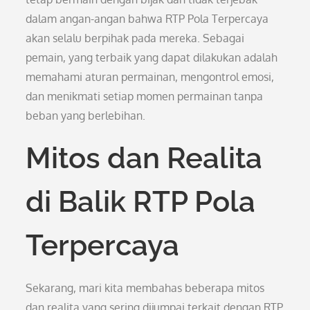
dalam angan-angan bahwa RTP Pola Terpercaya
akan selalu berpihak pada mereka. Sebagai
pemain, yang terbaik yang dapat dilakukan adalah
memahami aturan permainan, mengontrol emosi,
dan menikmati setiap momen permainan tanpa
beban yang berlebihan.
Mitos dan Realita
di Balik RTP Pola
Terpercaya
Sekarang, mari kita membahas beberapa mitos
dan realita yang sering dijumpai terkait dengan RTP