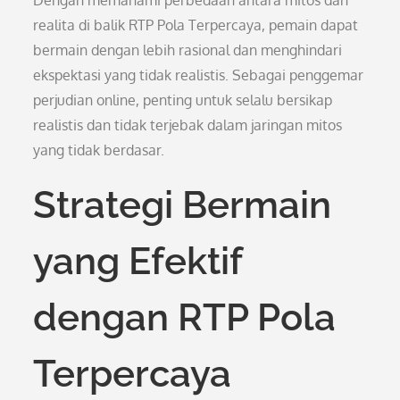
Dengan memahami perbedaan antara mitos dan
realita di balik RTP Pola Terpercaya, pemain dapat
bermain dengan lebih rasional dan menghindari
ekspektasi yang tidak realistis. Sebagai penggemar
perjudian online, penting untuk selalu bersikap
realistis dan tidak terjebak dalam jaringan mitos
yang tidak berdasar.
Strategi Bermain
yang Efektif
dengan RTP Pola
Terpercaya