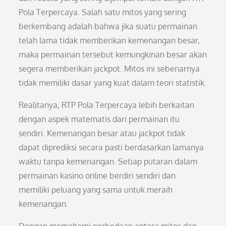
Pola Terpercaya. Salah satu mitos yang sering
berkembang adalah bahwa jika suatu permainan
telah lama tidak memberikan kemenangan besar,
maka permainan tersebut kemungkinan besar akan
segera memberikan jackpot. Mitos ini sebenarnya
tidak memiliki dasar yang kuat dalam teori statistik.
Realitanya, RTP Pola Terpercaya lebih berkaitan
dengan aspek matematis dari permainan itu
sendiri. Kemenangan besar atau jackpot tidak
dapat diprediksi secara pasti berdasarkan lamanya
waktu tanpa kemenangan. Setiap putaran dalam
permainan kasino online berdiri sendiri dan
memiliki peluang yang sama untuk meraih
kemenangan.