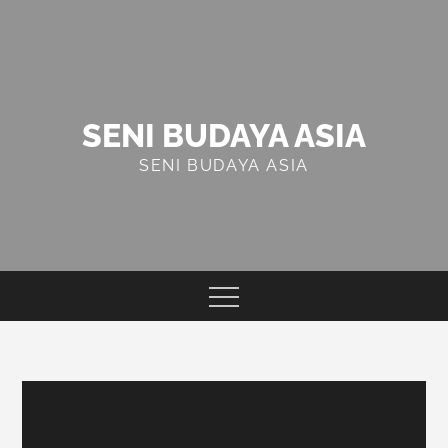
Skip
to
content
SENI BUDAYA ASIA
SENI BUDAYA ASIA