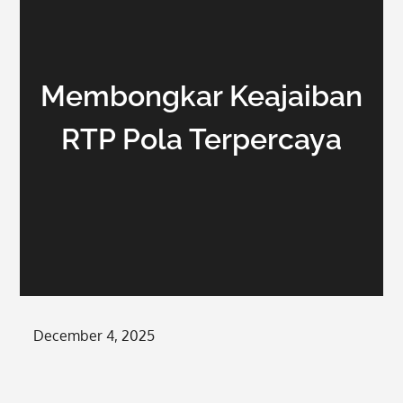
Membongkar Keajaiban
RTP Pola Terpercaya
Posted
December 4, 2025
on