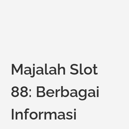
on
Majalah Slot
88: Berbagai
Informasi