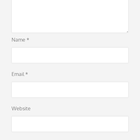
Name
*
Email
*
Website