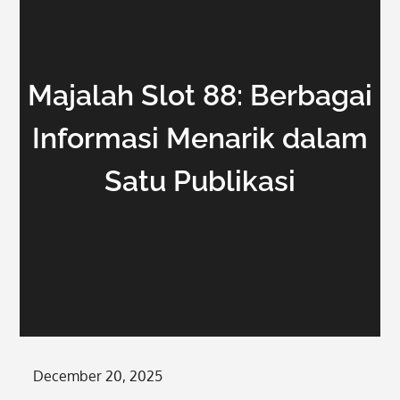
Majalah Slot 88: Berbagai
Informasi Menarik dalam
Satu Publikasi
Posted
December 20, 2025