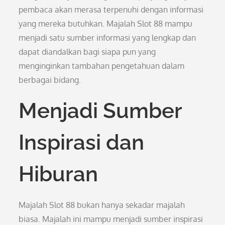
pembaca akan merasa terpenuhi dengan informasi
yang mereka butuhkan. Majalah Slot 88 mampu
menjadi satu sumber informasi yang lengkap dan
dapat diandalkan bagi siapa pun yang
menginginkan tambahan pengetahuan dalam
berbagai bidang.
Menjadi Sumber
Inspirasi dan
Hiburan
Majalah Slot 88 bukan hanya sekadar majalah
biasa. Majalah ini mampu menjadi sumber inspirasi