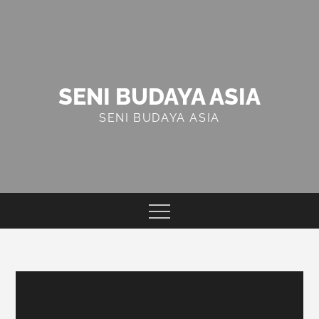
Skip
to
content
SENI BUDAYA ASIA
SENI BUDAYA ASIA