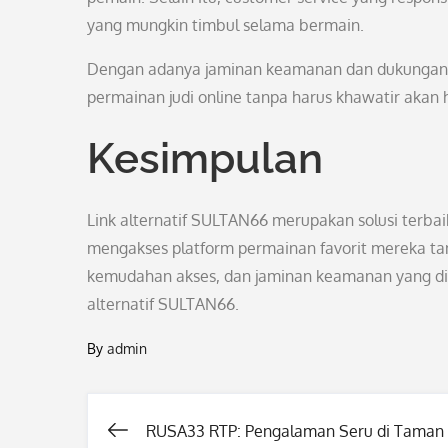
yang mungkin timbul selama bermain.
Dengan adanya jaminan keamanan dan dukungan p
permainan judi online tanpa harus khawatir akan 
Kesimpulan
Link alternatif SULTAN66 merupakan solusi terbai
mengakses platform permainan favorit mereka t
kemudahan akses, dan jaminan keamanan yang dib
alternatif SULTAN66.
By
admin
RUSA33 RTP: Pengalaman Seru di Taman
Post