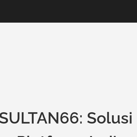
f SULTAN66: Solusi