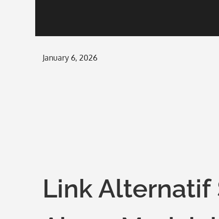
Posted
January 6, 2026
on
Link Alternati