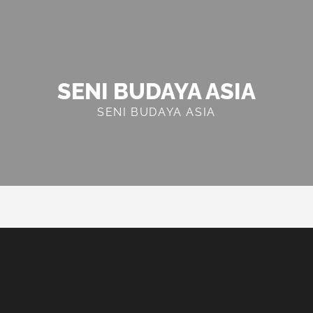
SENI BUDAYA ASIA
SENI BUDAYA ASIA