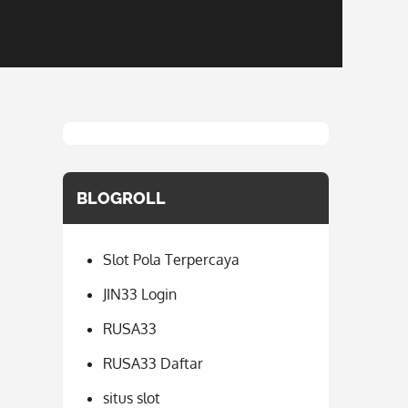
BLOGROLL
Slot Pola Terpercaya
JIN33 Login
RUSA33
RUSA33 Daftar
situs slot