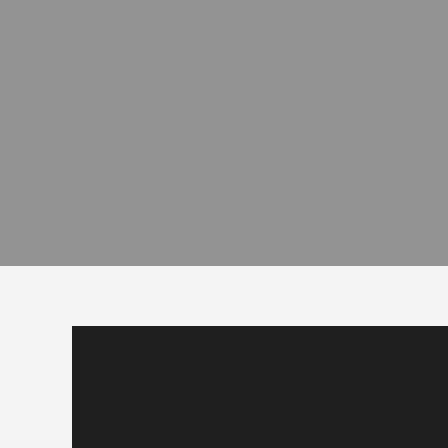
Skip
to
content