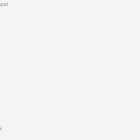
apat
k