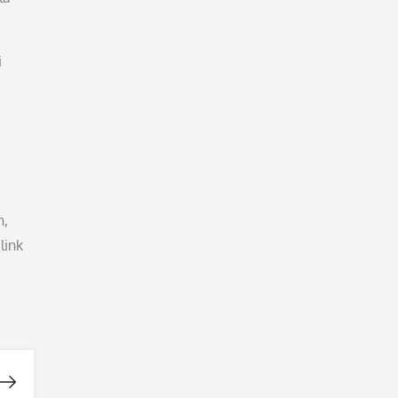
i
n,
link