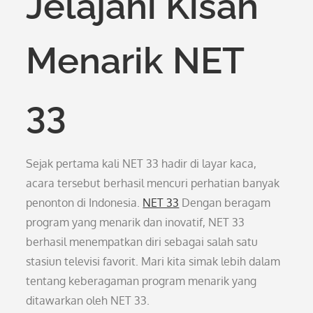
Jelajahi Kisah
Menarik NET
33
Sejak pertama kali NET 33 hadir di layar kaca,
acara tersebut berhasil mencuri perhatian banyak
penonton di Indonesia.
NET 33
Dengan beragam
program yang menarik dan inovatif, NET 33
berhasil menempatkan diri sebagai salah satu
stasiun televisi favorit. Mari kita simak lebih dalam
tentang keberagaman program menarik yang
ditawarkan oleh NET 33.