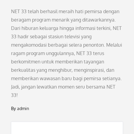
NET 33 telah berhasil meraih hati pemirsa dengan
beragam program menarik yang ditawarkannya.
Dari hiburan keluarga hingga informasi terkini, NET
33 hadir sebagai stasiun televisi yang
mengakomodasi berbagai selera penonton. Melalui
ragam program unggulannya, NET 33 terus
berkomitmen untuk memberikan tayangan
berkualitas yang menghibur, menginspirasi, dan
memberikan wawasan baru bagi pemirsa setianya.
Jadi, jangan lewatkan momen seru bersama NET
33!
By
admin