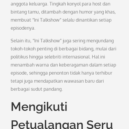
anggota keluarga. Tingkah konyol para host dan
bintang tamu, ditambah dengan humor yang khas,
membuat “Ini Talkshow” selalu dinantikan setiap
episodenya.
Selain itu, “Ini Talkshow” juga sering mengundang
tokoh-tokoh penting di berbagai bidang, mulai dari
politikus hingga selebriti internasional. Hal ini
menambah warna dan keberagaman dalam setiap
episode, sehingga penonton tidak hanya terhibur
tetapi juga mendapatkan wawasan baru dari
berbagai sudut pandang.
Mengikuti
Petualangan Seru