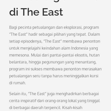
di The East
Bagi pecinta petualangan dan eksplorasi, program
“The East” hadir sebagai pilihan yang tepat. Dalam
setiap episodenya, “The East” membawa penonton
untuk menjelajahi keindahan alam Indonesia yang
memesona. Mulai dari pantai-pantai eksotis, hutan
belantara, hingga pegunungan yang menantang,
program ini sukses membawa penonton merasakan
petualangan seru tanpa harus meninggalkan kursi
di rumah.
Selain itu, “The East” juga menghadirkan berbagai
cerita inspiratif dari orang-orang lokal yang tinggal
di berbagai daerah terpencil. Kisah-kisah