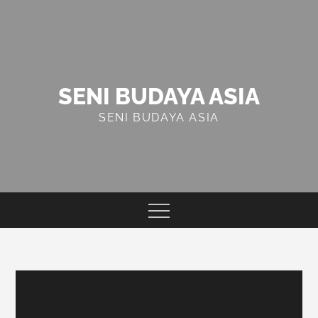
Skip
to
content
SENI BUDAYA ASIA
SENI BUDAYA ASIA