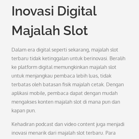
Inovasi Digital
Majalah Slot
Dalam era digital seperti sekarang, majalah slot
terbaru tidak ketinggalan untuk berinovasi. Beralih
ke platform digital memungkinkan majalah slot
untuk menjangkau pembaca lebih luas, tidak
terbatas oleh batasan fisik majalah cetak. Dengan
aplikasi mobile, pembaca dapat dengan mudah
mengakses konten majalah slot di mana pun dan
kapan pun.
Kehadiran podcast dan video content juga menjadi
inovasi menarik dari majalah slot terbaru. Para