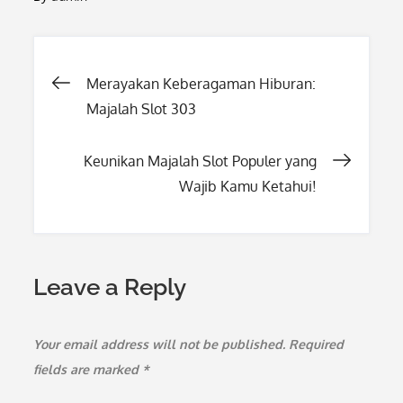
Post
Merayakan Keberagaman Hiburan:
Majalah Slot 303
navigation
Keunikan Majalah Slot Populer yang
Wajib Kamu Ketahui!
Leave a Reply
Your email address will not be published.
Required
fields are marked
*