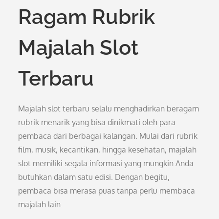
Ragam Rubrik
Majalah Slot
Terbaru
Majalah slot terbaru selalu menghadirkan beragam
rubrik menarik yang bisa dinikmati oleh para
pembaca dari berbagai kalangan. Mulai dari rubrik
film, musik, kecantikan, hingga kesehatan, majalah
slot memiliki segala informasi yang mungkin Anda
butuhkan dalam satu edisi. Dengan begitu,
pembaca bisa merasa puas tanpa perlu membaca
majalah lain.