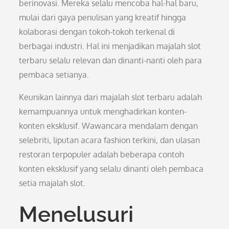
berinovasi. Mereka selalu mencoba hal-hal baru,
mulai dari gaya penulisan yang kreatif hingga
kolaborasi dengan tokoh-tokoh terkenal di
berbagai industri. Hal ini menjadikan majalah slot
terbaru selalu relevan dan dinanti-nanti oleh para
pembaca setianya.
Keunikan lainnya dari majalah slot terbaru adalah
kemampuannya untuk menghadirkan konten-
konten eksklusif. Wawancara mendalam dengan
selebriti, liputan acara fashion terkini, dan ulasan
restoran terpopuler adalah beberapa contoh
konten eksklusif yang selalu dinanti oleh pembaca
setia majalah slot.
Menelusuri