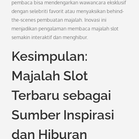
pembaca bisa mendengarkan wawancara eksklusif
dengan selebriti favorit atau menyaksikan behind-
the-scenes pembuatan majalah. Inovasi ini
menjadikan pengalaman membaca majalah slot
semakin interaktif dan menghibur.
Kesimpulan:
Majalah Slot
Terbaru sebagai
Sumber Inspirasi
dan Hiburan