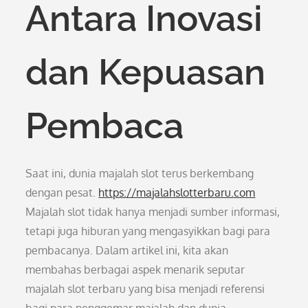
Antara Inovasi
dan Kepuasan
Pembaca
Saat ini, dunia majalah slot terus berkembang
dengan pesat.
https://majalahslotterbaru.com
Majalah slot tidak hanya menjadi sumber informasi,
tetapi juga hiburan yang mengasyikkan bagi para
pembacanya. Dalam artikel ini, kita akan
membahas berbagai aspek menarik seputar
majalah slot terbaru yang bisa menjadi referensi