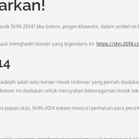
arkan!
k SHN-2014? Jika belum, jangan khawatir, dalam artikel ini 
at menghadiri konser yang legendaris ini.
https://shn-2014.
14
adalah salah satu konser musik terbesar yang pernah diadaka
r, konser ini diadakan untuk merayakan keberagaman musik lok
is papan atas, SHN-2014 sukses mencuri perhatian para pecin