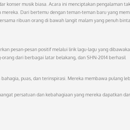
ar konser musik biasa. Acara ini menciptakan pengalaman ta
tan mereka. Dari bertemu dengan teman-teman baru yang memil
bersama ribuan orang di bawah langit malam yang penuh bint
kan pesan-pesan positif melalui lirik lagu-lagu yang dibawaka
orang dari berbagai latar belakang, dan SHN-2014 berhasil
 bahagia, puas, dan terinspirasi. Mereka membawa pulang leb
ngat persatuan dan kebahagiaan yang mereka dapatkan dar