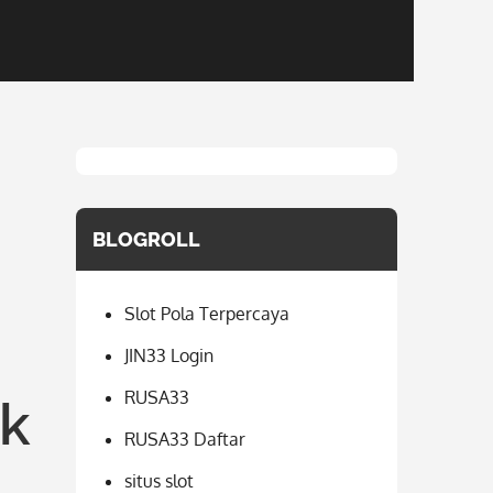
BLOGROLL
Slot Pola Terpercaya
JIN33 Login
RUSA33
ik
RUSA33 Daftar
situs slot