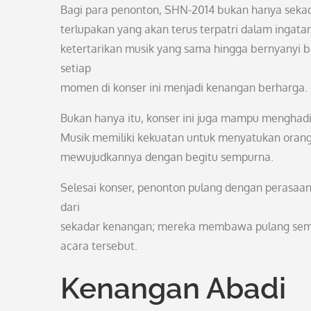
Bagi para penonton, SHN-2014 bukan hanya sekad
terlupakan yang akan terus terpatri dalam inga
ketertarikan musik yang sama hingga bernyanyi 
setiap
momen di konser ini menjadi kenangan berharga.
Bukan hanya itu, konser ini juga mampu menghadir
Musik memiliki kekuatan untuk menyatukan orang-
mewujudkannya dengan begitu sempurna.
Selesai konser, penonton pulang dengan perasaan
dari
sekadar kenangan; mereka membawa pulang sema
acara tersebut.
Kenangan Abadi