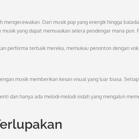
ah mengecewakan. Dari musik pop yang energik hingga balada
re musik yang dapat memuaskan selera pendengar mana pun. 
kan performa terbaik mereka, memukau penonton dengan vok
dengan musik memberikan kesan visual yang luar biasa. Setiap
rhenti dan hanya ada melodi-melodi indah yang mengalun mem
erlupakan