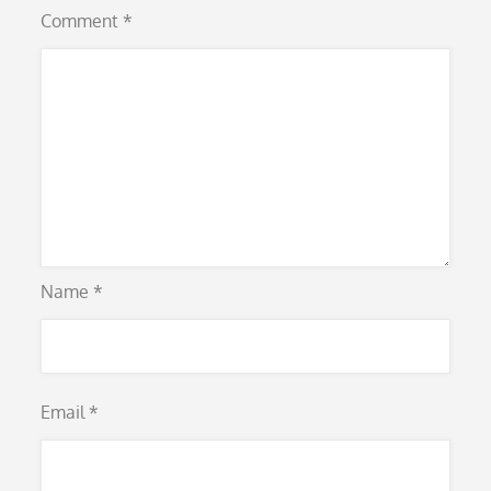
Comment
*
Name
*
Email
*