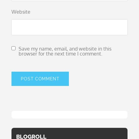
Website
Save my name, email, and website in this
browser for the next time I comment.
BLOGROLL