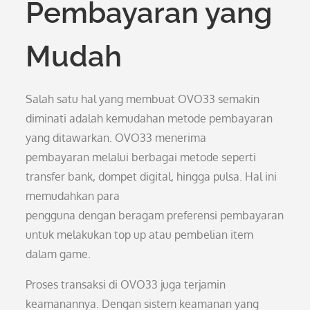
Pembayaran yang
Mudah
Salah satu hal yang membuat OVO33 semakin
diminati adalah kemudahan metode pembayaran
yang ditawarkan. OVO33 menerima
pembayaran melalui berbagai metode seperti
transfer bank, dompet digital, hingga pulsa. Hal ini
memudahkan para
pengguna dengan beragam preferensi pembayaran
untuk melakukan top up atau pembelian item
dalam game.
Proses transaksi di OVO33 juga terjamin
keamanannya. Dengan sistem keamanan yang