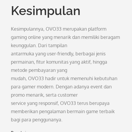
Kesimpulan
Kesimpulannya, OVO33 merupakan platform
gaming online yang menarik dan memiliki beragam
keunggulan. Dari tampilan
antarmuka yang user-friendly, berbagai jenis
permainan, fitur komunitas yang aktif, hingga
metode pembayaran yang
mudah, OVO33 hadir untuk memenuhi kebutuhan
para gamer modern. Dengan adanya event dan
promo menarik, serta customer
service yang responsif, OVO33 terus berupaya
memberikan pengalaman bermain game terbaik
bagi para penggunanya.