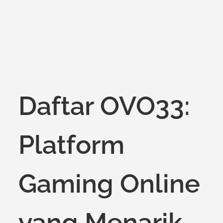
on
Daftar OVO33:
Platform
Gaming Online
yang Menarik