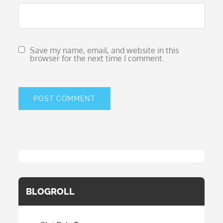
Save my name, email, and website in this
browser for the next time I comment.
BLOGROLL