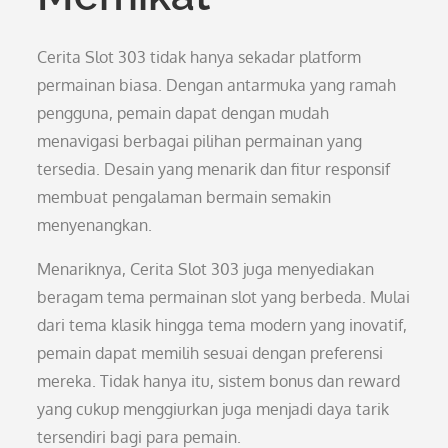
Cerita Slot 303 tidak hanya sekadar platform
permainan biasa. Dengan antarmuka yang ramah
pengguna, pemain dapat dengan mudah
menavigasi berbagai pilihan permainan yang
tersedia. Desain yang menarik dan fitur responsif
membuat pengalaman bermain semakin
menyenangkan.
Menariknya, Cerita Slot 303 juga menyediakan
beragam tema permainan slot yang berbeda. Mulai
dari tema klasik hingga tema modern yang inovatif,
pemain dapat memilih sesuai dengan preferensi
mereka. Tidak hanya itu, sistem bonus dan reward
yang cukup menggiurkan juga menjadi daya tarik
tersendiri bagi para pemain.