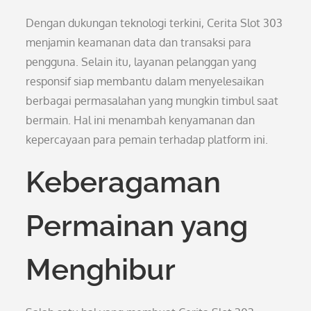
Dengan dukungan teknologi terkini, Cerita Slot 303
menjamin keamanan data dan transaksi para
pengguna. Selain itu, layanan pelanggan yang
responsif siap membantu dalam menyelesaikan
berbagai permasalahan yang mungkin timbul saat
bermain. Hal ini menambah kenyamanan dan
kepercayaan para pemain terhadap platform ini.
Keberagaman
Permainan yang
Menghibur