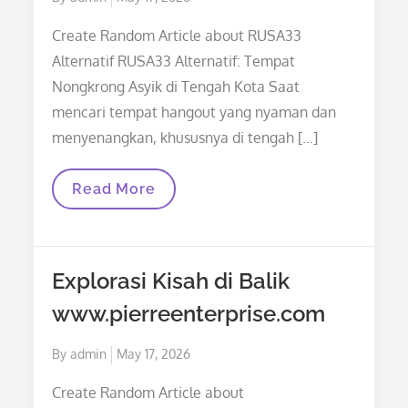
on
Create Random Article about RUSA33
Alternatif RUSA33 Alternatif: Tempat
Nongkrong Asyik di Tengah Kota Saat
mencari tempat hangout yang nyaman dan
menyenangkan, khususnya di tengah […]
RUSA33
Read More
Alternatif:
Tempat
Nongkrong
Asyik
Di
Explorasi Kisah di Balik
Tengah
Kota
www.pierreenterprise.com
Posted
By
admin
May 17, 2026
on
Create Random Article about