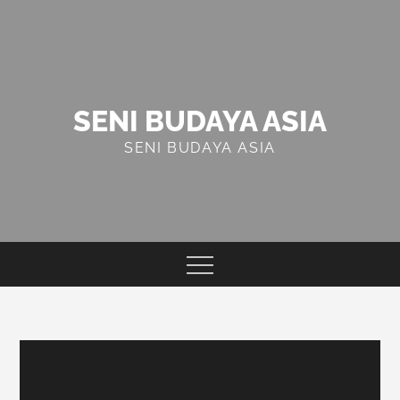
Skip
to
content
SENI BUDAYA ASIA
SENI BUDAYA ASIA