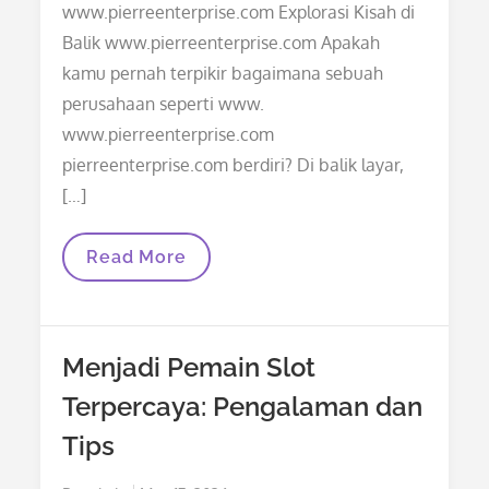
www.pierreenterprise.com Explorasi Kisah di
Balik www.pierreenterprise.com Apakah
kamu pernah terpikir bagaimana sebuah
perusahaan seperti www.
www.pierreenterprise.com
pierreenterprise.com berdiri? Di balik layar,
[…]
Explorasi
Read More
Kisah
Di
Balik
Www.pierreenterprise.com
Menjadi Pemain Slot
Terpercaya: Pengalaman dan
Tips