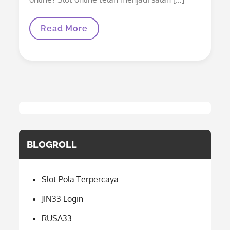
Membuat
Read More
Artikel
Acak
Tentang
Slot
Online
BLOGROLL
Slot Pola Terpercaya
JIN33 Login
RUSA33