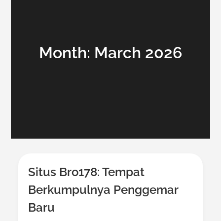
Month:
March 2026
Situs Bro178: Tempat
Berkumpulnya Penggemar
Baru