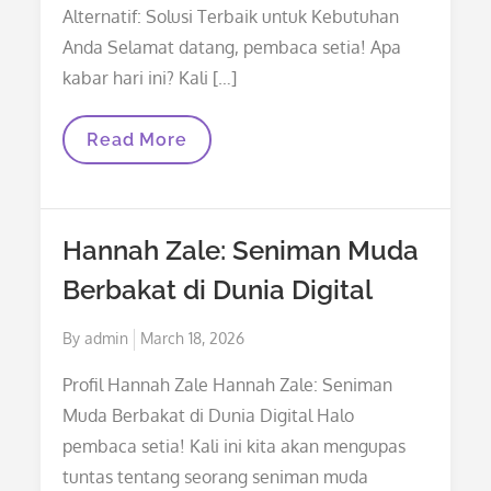
Alternatif: Solusi Terbaik untuk Kebutuhan
Anda Selamat datang, pembaca setia! Apa
kabar hari ini? Kali […]
Exploring
Read More
PRO33
Alternatif:
Solusi
Terbaik
Untuk
Hannah Zale: Seniman Muda
Kebutuhan
Anda
Berbakat di Dunia Digital
Posted
By
admin
March 18, 2026
on
Profil Hannah Zale Hannah Zale: Seniman
Muda Berbakat di Dunia Digital Halo
pembaca setia! Kali ini kita akan mengupas
tuntas tentang seorang seniman muda