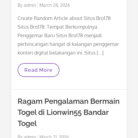
Posted
By
admin
March 28, 2026
on
Create Random Article about Situs Bro178
Situs Bro178: Tempat Berkumpulnya
Penggemar Baru Situs Bro178 menjadi
perbincangan hangat di kalangan penggemar
konten digital belakangan ini. Situs […]
Situs
Read More
Bro178:
Tempat
Berkumpulnya
Penggemar
Baru
Ragam Pengalaman Bermain
Togel di Lionwin55 Bandar
Togel
Posted
By
admin
March 21, 2026