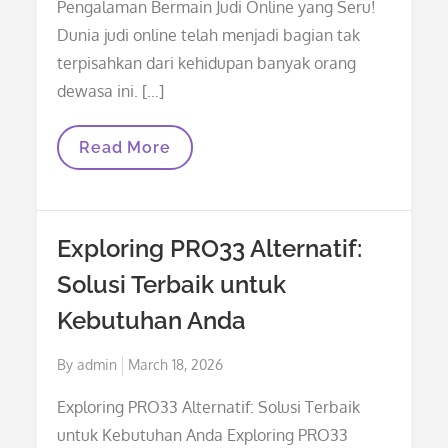
Pengalaman Bermain Judi Online yang Seru!
Dunia judi online telah menjadi bagian tak
terpisahkan dari kehidupan banyak orang
dewasa ini. […]
Serunya
Read More
Menjelajahi
Agen
Bola
Latar88:
Pengalaman
Exploring PRO33 Alternatif:
Bermain
Judi
Solusi Terbaik untuk
Online
Yang
Kebutuhan Anda
Seru!
Posted
By
admin
March 18, 2026
on
Exploring PRO33 Alternatif: Solusi Terbaik
untuk Kebutuhan Anda Exploring PRO33