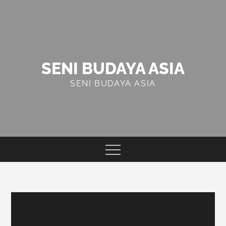
Skip
to
content
SENI BUDAYA ASIA
SENI BUDAYA ASIA