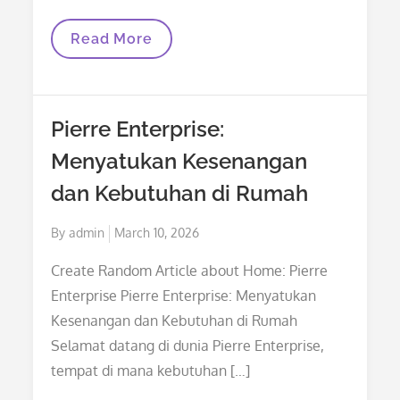
Menjelajahi
Read More
Keajaiban
Eitmadsa.com
Pierre Enterprise:
Menyatukan Kesenangan
dan Kebutuhan di Rumah
Posted
By
admin
March 10, 2026
on
Create Random Article about Home: Pierre
Enterprise Pierre Enterprise: Menyatukan
Kesenangan dan Kebutuhan di Rumah
Selamat datang di dunia Pierre Enterprise,
tempat di mana kebutuhan […]